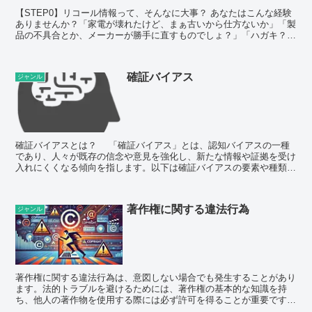
【STEP0】リコール情報って、そんなに大事？ あなたはこんな経験
ありませんか？「家電が壊れたけど、まぁ古いから仕方ないか」「製
品の不具合とか、メーカーが勝手に直すものでしょ？」「ハガキ？開
けずに捨てたかも…」 実はその“放置...
確証バイアス
ジャンル
確証バイアスとは？ 「確証バイアス」とは、認知バイアスの一種
であり、人々が既存の信念や意見を強化し、新たな情報や証拠を受け
入れにくくなる傾向を指します。以下は確証バイアスの要素や種類で
す。 確証探し: このバイアスは、人々...
著作権に関する違法行為
ジャンル
著作権に関する違法行為は、意図しない場合でも発生することがあり
ます。法的トラブルを避けるためには、著作権の基本的な知識を持
ち、他人の著作物を使用する際には必ず許可を得ることが重要です。
また、オリジナルコンテンツを作成したり、著作権フリーの...