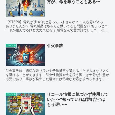
方が、命を奪うこともある〜
【STEP0】電気は“安全”だと思っていませんか？ こんな思い込み、
ありませんか？ 電気製品はちゃんと動いてるし問題ない ちょっとコ
ードが傷んでるけど大丈夫だろう 感電なんて昔の話でしょ？ …そ
の“油断”...
引火事故
ジャンル
引火事故は、適切な取り扱いや予防措置を講じることで大きなリスク
を避けることができます。引火性物質や火を扱う際には十分な注意が
必要であり、事故が発生した場合には迅速な対応が求められます。安
全を最優先に考え、定期的な点検や教育を通じて、引火事...
リコール情報に気づかず使用して
ジャンル
いた 〜“知っていれば防げた”は
もう遅い〜