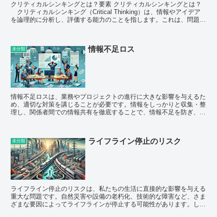
クリティカルシンキングとは？要素 クリティカルシンキングとは？
クリティカルシンキング（Critical Thinking）は、情報やアイデア
を論理的に分析し、評価する能力のことを指します。これは、問題解
決、意思決定、論証、...
情報不足ロス
未分類
情報不足ロスは、業務やプロジェクトの進行に大きな影響を与えるた
め、適切な対策を講じることが必要です。情報をしっかりと収集・整
理し、関係者間での情報共有を徹底することで、情報不足を防ぎ、効
率的に業務を進めることができます。組織全体で情報管理...
ライフライン停止のリスク
未分類
ライフライン停止のリスクは、私たちの生活に直接的な影響を与える
重大な問題です。自然災害や設備の老朽化、技術的な障害など、さま
ざまな要因によってライフラインが停止する可能性があります。しか
し、適切な対策を講じることで、そのリスクを軽減し、ラ...