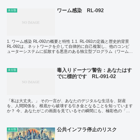
ワーム感染 RL-092
未分類
1. ワーム感染 RL-092の概要と特性 1.1. RL-092の定義と歴史的背景
RL-092は、ネットワークを介して自律的に自己複製し、他のコンピ
ューターシステムに拡散する悪意のある独立型プログラム（ワーム）
の一種です。...
毒入りドーナツ警告：あなたはす
未分類
でに標的です RL-091-02
「私は大丈夫。」 その一言が、あなたのデジタルな生活を、財産
を、人間関係を、根底から破壊する引き金となることを知っています
か？ 今、あなたがこの画面を見ているその瞬間にも、極彩色の「毒
入りドーナツ」の箱が、あなたの受信トレイ、...
公共インフラ停止のリスク
未分類