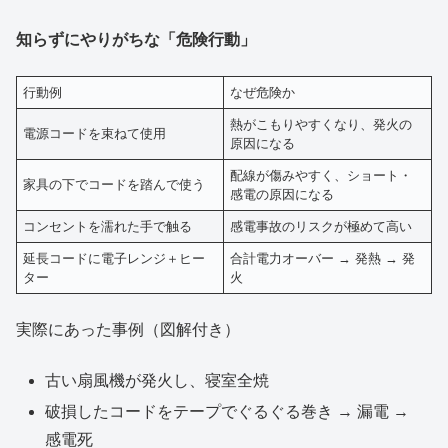
知らずにやりがちな「危険行動」
行動例
なぜ危険か
熱がこもりやすくなり、発火の
電源コードを束ねて使用
原因になる
配線が傷みやすく、ショート・
家具の下でコードを踏んで使う
感電の原因になる
コンセントを濡れた手で触る
感電事故のリスクが極めて高い
延長コードに電子レンジ＋ヒー
合計電力オーバー → 発熱 → 発
ター
火
実際にあった事例（図解付き）
古い扇風機が発火し、寝室全焼
破損したコードをテープでぐるぐる巻き → 漏電 →
感電死